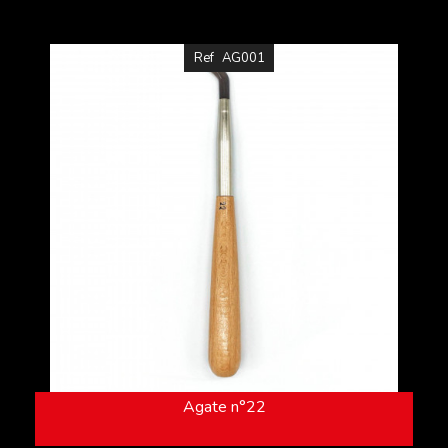
Ref
AG001
Agate n°22