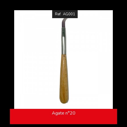
Ref
AG001
Agate n°20