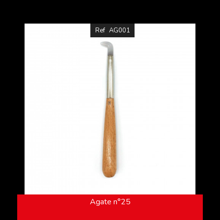
Ref
AG001
Agate n°25