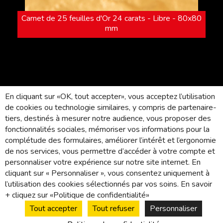
Carnet de 25 feuilles d'Or 24 carats - Libre - 80x80
mm
En cliquant sur «OK, tout accepter», vous acceptez l’utilisation
de cookies ou technologie similaires, y compris de partenaire-
tiers, destinés à mesurer notre audience, vous proposer des
fonctionnalités sociales, mémoriser vos informations pour la
53, rue de Monttessuy
complétude des formulaires, améliorer l’intérêt et l’ergonomie
91260 Juvisy sur Orge - France
de nos services, vous permettre d’accéder à votre compte et
personnaliser votre expérience sur notre site internet. En
Appelez-nous au :
+33(0) 3.80.24.36.75
cliquant sur « Personnaliser », vous consentez uniquement à
E-mail :
charrier@feuillesdor.com
l’utilisation des cookies sélectionnés par vos soins. En savoir
+ cliquez sur «Politique de confidentialité»
Nous contacter
Conditions générales de vente
Tout accepter
Tout refuser
Personnaliser
Conditions d’utilisation
Données personnelles et Cookies
Paiement et livraison
Formulaire de rétractation